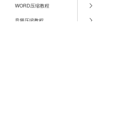
WORD压缩教程
音频压缩教程
GIF压缩教程
MP4压缩教程
JPG压缩教程
PNG压缩教程
JPGE压缩教程
文件压缩教程