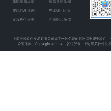
在线视频压缩
在线音频压缩
在线PDF压缩
在线GIF压缩
在线PPT压缩
在线图片压缩
上海至凤软件技术有限公司
旗下一款免费的解压缩全能王软件，支持
欢迎体验。Copyright © 2024 版权所有：上海至凤软